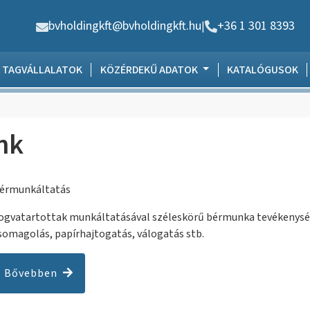
bvholdingkft@bvholdingkft.hu
+36 1 301 8393
|
TAGVÁLLALATOK
KÖZÉRDEKŰ ADATOK
KATALÓGUSOK
nk
érmunkáltatás
ogvatartottak munkáltatásával széleskörű bérmunka tevékenysé
somagolás, papírhajtogatás, válogatás stb.
Bővebben