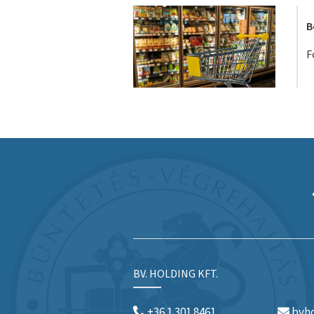
B
F
BV. HOLDING KFT.
+36 1 301 8461
bvho