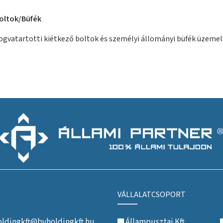
oltok/Büfék
ogvatartotti kiétkező boltok és személyi állományi büfék üzeme
VÁLLALATCSOPORT
ldingkft@bvholdingkft.hu
Állampusztai Kft.