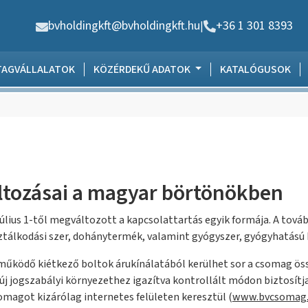
bvholdingkft@bvholdingkft.hu
+36 1 301 8393
|
TAGVÁLLALATOK
KÖZÉRDEKŰ ADATOK
KATALÓGUSOK
ltozásai a magyar börtönökben
július 1-től megváltozott a kapcsolattartás egyik formája. A tov
ztálkodási szer, dohánytermék, valamint gyógyszer, gyógyhatású
működő kiétkező boltok árukínálatából kerülhet sor a csomag össz
új jogszabályi környezethez igazítva kontrollált módon biztosítj
omagot kizárólag internetes felületen keresztül (
www.bvcsomag