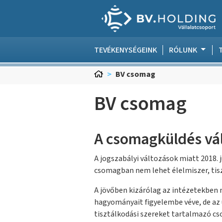
Ugrás a menühöz
Ugrás a keresőhöz
Ugrás a tartalomra
Ugrás a lábléchez
TEVÉKENYSÉGEINK
RÓLUNK
BV csomag
BV csomag
A csomagküldés vá
A jogszabályi változások miatt 2018. 
csomagban nem lehet élelmiszer, tis
A jövőben kizárólag az intézetekben 
hagyományait figyelembe véve, de az 
tisztálkodási szereket tartalmazó cs