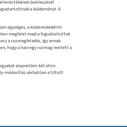
 ellenértékének beérkezését
ogvatartottnak a küldeményt. A
san egységes, a kiskereskedelmi
tben megfelel majd a fogvatartottak
esz a csomagfeladás, így annak
ben, hogy a havi egy csomag mellett a
árgyakat alapvetően két úton:
ly-módosítás várhatóan a tiltott