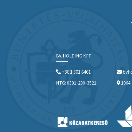
BV. HOLDING KFT.
+36 1 301 8461
bvho
NTG: 0391-200-3521
1064 