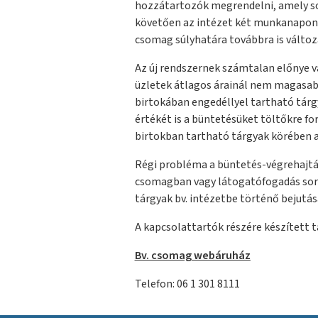
hozzátartozók megrendelni, amely so
követően az intézet két munkanapon b
csomag súlyhatára továbbra is válto
Az új rendszernek számtalan előnye v
üzletek átlagos árainál nem magasabb
birtokában engedéllyel tartható tárg
értékét is a büntetésüket töltőkre fo
birtokban tartható tárgyak körében a
Régi probléma a büntetés-végrehajtás 
csomagban vagy látogatófogadás során
tárgyak bv. intézetbe történő bejutás
A kapcsolattartók részére készített 
Bv. csomag webáruház
Telefon: 06 1 301 8111