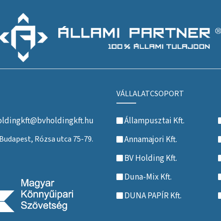
VÁLLALATCSOPORT
ldingkft@bvholdingkft.hu
Állampusztai Kft.
Budapest, Rózsa utca 75-79.
Annamajori Kft.
BV Holding Kft.
Duna-Mix Kft.
DUNA PAPÍR Kft.