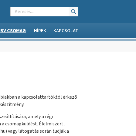
BV CSOMAG
HÍREK
KAPCSOLAT
ábbiakban a kapcsolattartóktól érkező
 készítmény.
eállítására, amely a régi
a a csomagküldést. Élelmiszert,
.hu
) vagy látogatás során tudják a