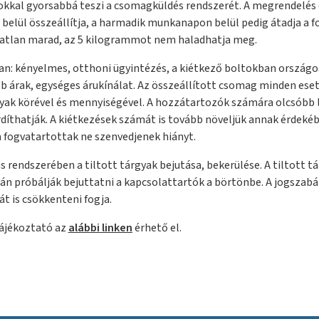
kkal gyorsabbá teszi a csomagküldés rendszerét. A megrendelés
elül összeállítja, a harmadik munkanapon belül pedig átadja a f
zatlan marad, az 5 kilogrammot nem haladhatja meg.
an: kényelmes, otthoni ügyintézés, a kiétkező boltokban országo
 árak, egységes árukínálat. Az összeállított csomag minden ese
yak körével és mennyiségével. A hozzátartozók számára olcsóbb l
rdíthatják. A kiétkezések számát is tovább növeljük annak érdeké
 fogvatartottak ne szenvedjenek hiányt.
rendszerében a tiltott tárgyak bejutása, bekerülése. A tiltott t
 próbálják bejuttatni a kapcsolattartók a börtönbe. A jogszabá
át is csökkenteni fogja.
tájékoztató az
alábbi linken
érhető el.