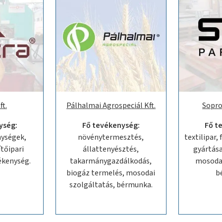
ft.
Pálhalmai Agrospeciál Kft.
Sopro
ység:
Fő tevékenység:
Fő t
nységek,
növénytermesztés,
textilipar,
tőipari
állattenyésztés,
gyártása
vékenység.
takarmánygazdálkodás,
mosodai
biogáz termelés, mosodai
b
szolgáltatás, bérmunka.