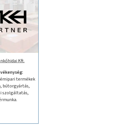
nkőhidai Kft.
evékenység:
 fémipari termékek
, bútorgyártás,
 szolgáltatás,
érmunka.