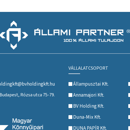
VÁLLALATCSOPORT
ldingkft@bvholdingkft.hu
Állampusztai Kft.
Budapest, Rózsa utca 75-79.
Annamajori Kft.
BV Holding Kft.
Duna-Mix Kft.
DUNA PAPÍR Kft.