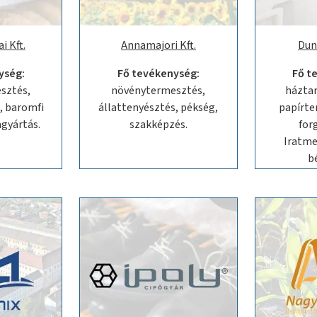
i Kft.
Annamajori Kft.
Duna
ység:
Fő tevékenység:
Fő t
sztés,
növénytermesztés,
háztar
, baromfi
állattenyésztés, pékség,
papírte
agyártás.
szakképzés.
for
Iratme
b