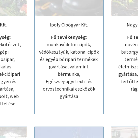
Kft.
Ipoly Cipőgyár Kft.
Nagyf
ység:
Fő tevékenység:
Fő t
kötészet,
munkavédelmi cipők,
növén
 gépi
védőkesztyűk, katonai cipők
bútorgy
osipar,
és egyéb bőripari termékek
termé
álás,
gyártása, valamint
élelmisz
kcióipari
bérmunka,
gyártása,
egyen és
Egészségügyi textil és
fertőtle
ártása,
orvostechnikai eszközök
rág
bolt, web
gyártása
ltetése