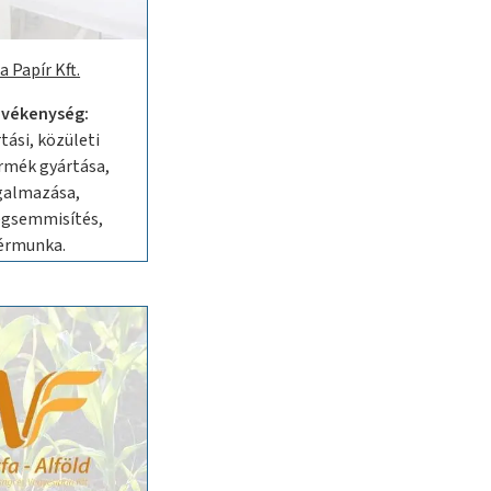
 Papír Kft.
evékenység:
tási, közületi
rmék gyártása,
galmazása,
gsemmisítés,
érmunka.