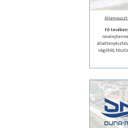
Állampuszta
Fő tevéken
növényterme
állattenyésztés
vágóhíd, tészt