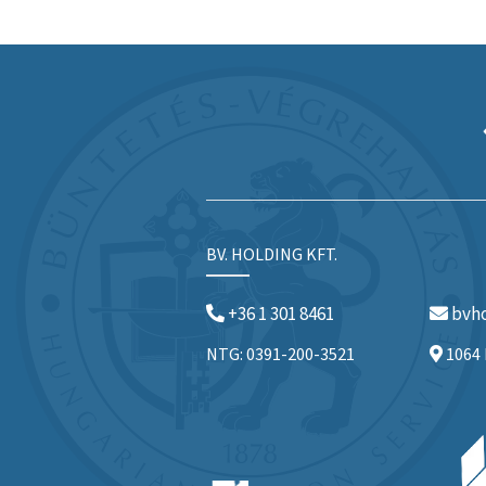
BV. HOLDING KFT.
+36 1 301 8461
bvho
NTG: 0391-200-3521
1064 