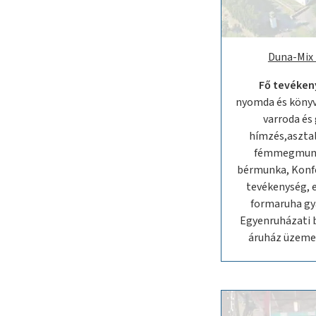
Duna-Mix 
Fő tevéken
nyomda és könyv
varroda és
hímzés,asztal
fémmegmunk
bérmunka, Konfe
tevékenység, 
formaruha gy
Egyenruházati 
áruház üzeme