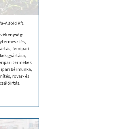
a-Alföld Kft.
evékenység:
ytermesztés,
ártás, fémipari
kek gyártása,
eripari termékek
 ipari bérmunka,
nítés, rovar- és
csálóirtás.