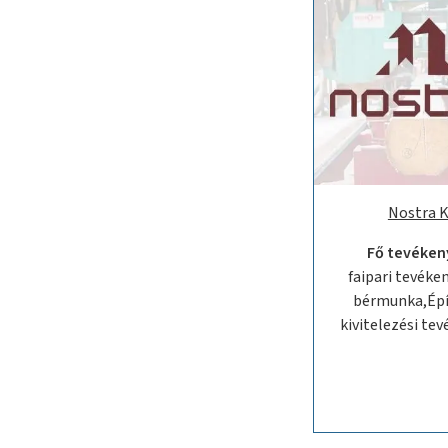
Nostra K
Fő tevéken
faipari tevéke
bérmunka,Épí
kivitelezési te