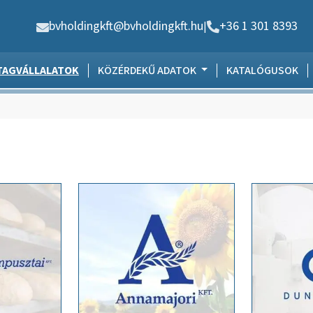
bvholdingkft@bvholdingkft.hu
+36 1 301 8393
|
TAGVÁLLALATOK
KÖZÉRDEKŰ ADATOK
KATALÓGUSOK