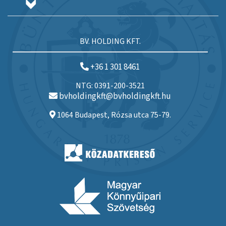
BV. HOLDING KFT.
+36 1 301 8461
NTG: 0391-200-3521
bvholdingkft@bvholdingkft.hu
1064 Budapest, Rózsa utca 75-79.