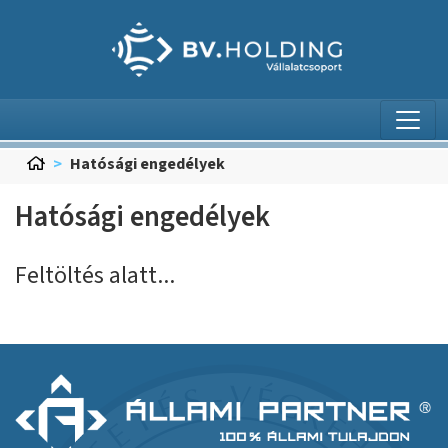
Ugrás a menühöz
Ugrás a keresőhöz
Ugrás a tartalomra
Ugrás a lábléchez
Hatósági engedélyek
Hatósági engedélyek
Feltöltés alatt...